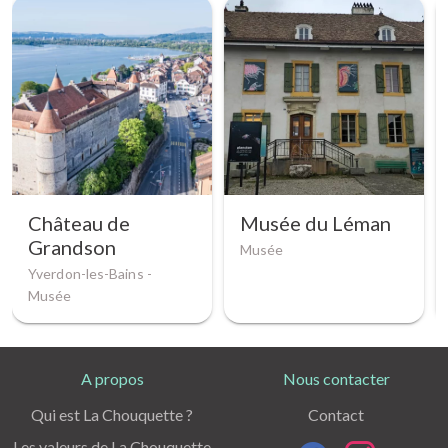
Château de
Musée du Léman
Grandson
Musée
Yverdon-les-Bains -
Musée
A propos
Nous contacter
Qui est La Chouquette ?
Contact
Les valeurs de La Chouquette