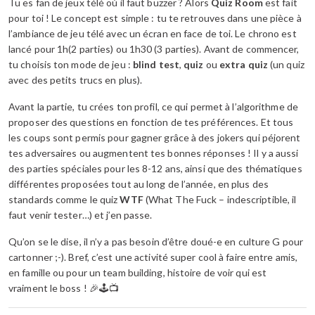
Tu es fan de jeux télé où il faut buzzer ? Alors
Quiz Room
est fait
pour toi ! Le concept est simple : tu te retrouves dans une pièce à
l’ambiance de jeu télé avec un écran en face de toi. Le chrono est
lancé pour 1h(2 parties) ou 1h30 (3 parties). Avant de commencer,
tu choisis ton mode de jeu :
blind test
,
quiz
ou
extra quiz
(un quiz
avec des petits trucs en plus).
Avant la partie, tu crées ton profil, ce qui permet à l’algorithme de
proposer des questions en fonction de tes préférences. Et tous
les coups sont permis pour gagner grâce à des jokers qui péjorent
tes adversaires ou augmentent tes bonnes réponses ! Il y a aussi
des parties spéciales pour les 8-12 ans, ainsi que des thématiques
différentes proposées tout au long de l’année, en plus des
standards comme le quiz
WTF
(What The Fuck – indescriptible, il
faut venir tester…) et j’en passe.
Qu’on se le dise, il n’y a pas besoin d’être doué-e en culture G pour
cartonner ;-). Bref, c’est une activité super cool à faire entre amis,
en famille ou pour un team building, histoire de voir qui est
vraiment le boss ! 🎉🕹️📺