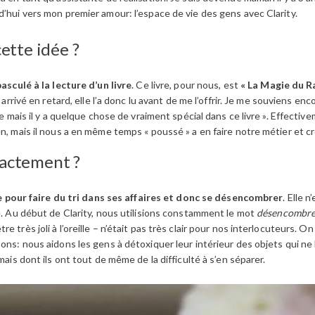
d’hui vers mon premier amour: l’espace de vie des gens avec Clarity.
ette idée ?
basculé à la lecture d’un livre
. Ce livre, pour nous, est
« La Magie du 
 arrivé en retard, elle l’a donc lu avant de me l’offrir. Je me souviens en
ire mais il y a quelque chose de vraiment spécial dans ce livre ». Effect
en, mais il nous a en même temps « poussé » a en faire notre métier et c
xactement ?
our faire du tri dans ses affaires et donc se désencombrer
. Elle 
se. Au début de Clarity, nous utilisions constamment le mot
désencombr
 très joli à l’oreille – n’était pas très clair pour nos interlocuteurs. 
sons: nous aidons les gens à détoxiquer leur intérieur des objets qui ne l
mais dont ils ont tout de même de la difficulté à s’en séparer.