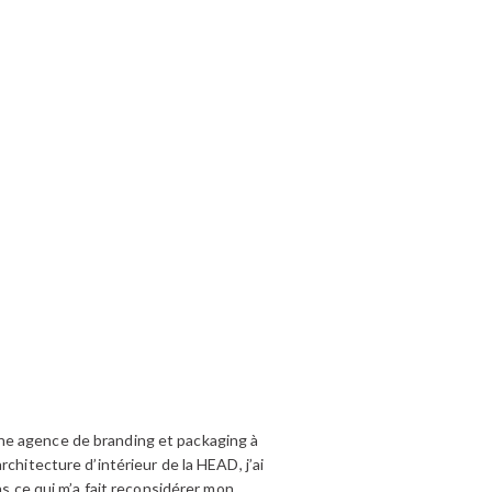
s une agence de branding et packaging à
chitecture d’intérieur de la HEAD, j’ai
ns ce qui m’a fait reconsidérer mon