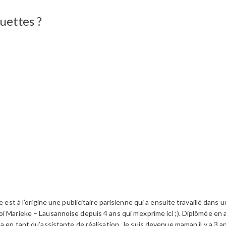
uettes ?
te est à l’origine une publicitaire parisienne qui a ensuite travaillé dan
 Marieke – Lausannoise depuis 4 ans qui m’exprime ici ;). Diplômée en ar
a en tant qu’assistante de réalisation. Je suis devenue maman il y a 3 a