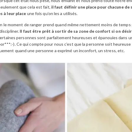
t lorsque cet état nous pèse, nous envahit et nous prend toute notre én
eulement que cela est fait,
il faut définir une place pour chacune de
s à leur place
une fois qu’on les a utilisés.
 bien le moment de ranger prend quand même nettement moins de temps pu
iscipliner.
Il faut être prêt à sortir de sa zone de confort si on dés
. Certaines personnes sont parfaitement heureuses et épanouies dans u
**:-). Ce qui compte pour nous c’est que la personne soit heureuse dans 
uement quand une personne a exprimé un inconfort, un stress, etc.