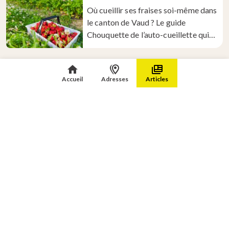
Où cueillir ses fraises soi-même dans
le canton de Vaud ? Le guide
Chouquette de l’auto-cueillette qui
va te régaler !
+ d'adresses
Accueil
Adresses
Articles
A propos
Nous contacter
Qui est La Chouquette ?
Contact
Les valeurs de La Chouquette
Le label « La
Chouquettisation »
Les partenaires de La
Chouquette