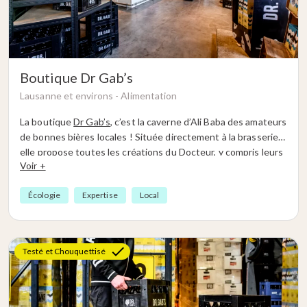
Boutique Dr Gab’s
Lausanne et environs -
Alimentation
La boutique
Dr Gab’s
, c’est la caverne d’Ali Baba des amateurs
de bonnes bières locales ! Située directement à la brasserie,
elle propose toutes les créations du Docteur, y compris leurs
Voir +
éditions limitées ultra prisées. Et si tu prévois une fête ou un
événement spécial, tu peux même repartir avec des fûts de
Écologie
Expertise
Local
20 litres et louer directement une tireuse pour assurer
l’ambiance. En prime, la boutique est ton point de chute
parfait pour déposer tes bouteilles vides à recycler.
Testé et Chouquettisé