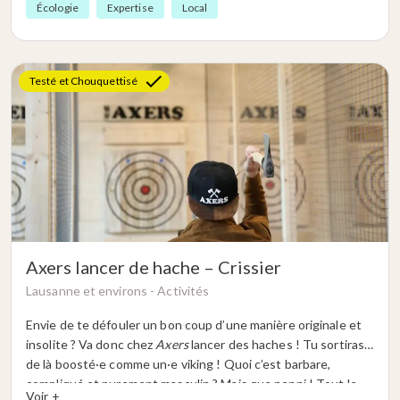
Écologie
Expertise
Local
pensée, une attention. Que tu cherches un joli cadeau, une
déco ou une petite pause hors du temps, La Maison de
Manon est l’adresse où l’on revient, parce qu’on s’y sent bien,
tout simplement.
Testé et Chouquettisé
Axers lancer de hache – Crissier
Lausanne et environs -
Activités
Envie de te défouler un bon coup d’une manière originale et
insolite ? Va donc chez
Axers
lancer des haches ! Tu sortiras
de là boosté·e comme un·e viking ! Quoi c’est barbare,
compliqué et purement masculin ? Mais que nenni ! Tout le
Voir +