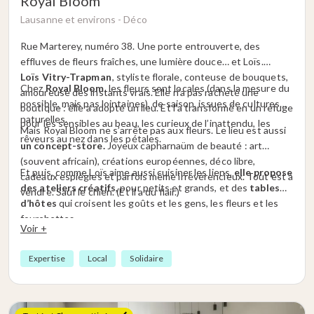
Royal Bloom
Lausanne et environs -
Déco
Rue Marterey, numéro 38. Une porte entrouverte, des
effluves de fleurs fraîches, une lumière douce… et Loïs.
Loïs Vitry-Trapman
, styliste florale, conteuse de bouquets,
Chez
Royal Bloom
, les fleurs sont locales (dans la mesure du
amoureuse des instants vrais. Elle n’a pas racheté une
possible, mais pas lointaines), de saison, issues de cultures
boutique : elle a adopté un lieu. Et l’a transformé en un refuge
naturelles.
pour les sensibles au beau, les curieux de l’inattendu, les
Mais Royal Bloom ne s’arrête pas aux fleurs. Le lieu est aussi
rêveurs au nez dans les pétales.
un concept-store.
Joyeux capharnaüm de beauté : art
(souvent africain), créations européennes, déco libre,
Et puis, comme Loïs aime aussi cuisiner les liens,
elle propose
cadeaux espiègles et parfois même irrévérencieux. Tout est à
des ateliers créatifs
, pour petits et grands, et des
tables
vendre. Sauf le chien. (Et il a du flair.)
d’hôtes
qui croisent les goûts et les gens, les fleurs et les
fourchettes.
Voir +
Car ici, on ne fait pas que composer des bouquets. On tisse
du lien. On infuse de la joie. On célèbre l’instant.
Expertise
Local
Solidaire