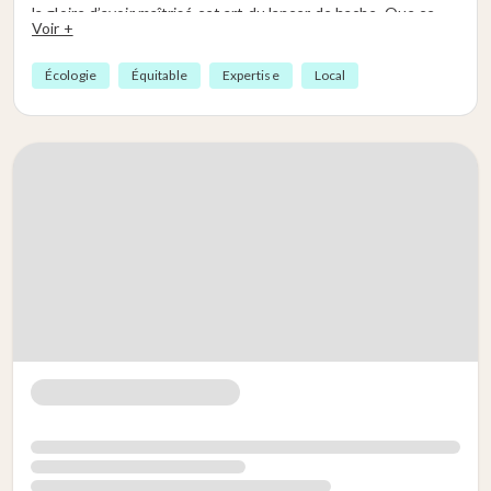
la gloire d’avoir maîtrisé cet art du lancer de hache. Que ce
Voir +
soit pour un anniversaire, un team building, un enterrement
de vie de célibataire ou une sortie en couple, l’axe throwing
Écologie
Équitable
Expertise
Local
à Bex promet une aventure inoubliable. Un bar et d’autres
jeux sont à disposition, histoire de compléter l’expérience ! Et
décuple le plaisir en pratiquant aussi à
Axers Crissier
.