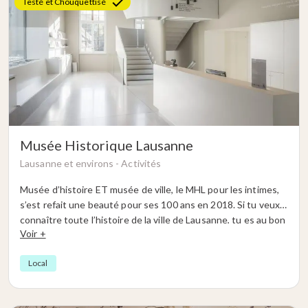
Testé et Chouquettisé
Musée Historique Lausanne
Lausanne et environs -
Activités
Musée d’histoire ET musée de ville, le MHL pour les intimes,
s’est refait une beauté pour ses 100 ans en 2018. Si tu veux
connaître toute l’histoire de la ville de Lausanne, tu es au bon
Voir +
endroit ! Abrité dans l’ancien Evêché, le MHL rassemble des
collections exceptionnelles. Photographie, arts graphiques,
Local
peintures et arts appliqués (plus de 250’000 œuvres). Et
chaque année, le musée historique Lausanne propose
plusieurs expositions temporaires et événements.