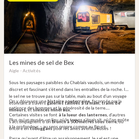
Les mines de sel de Bex
Aigle -
Activités
Sous les paysages paisibles du Chablais vaudois, un monde
discret et fascinant s’étend dans les entrailles de la roche. Ici,
le sel ne se trouve pas sur la table, mais au bout d’un voyage
On y découvre une
histoire souterraine
, façonnée par la
étonnant à travers
galeries taillées à la main
,
trains de
patience des hommes et la générosité de la terre.
mineurs
, et
silences minéraux
.
Certaines visites se font
à la lueur des lanternes
, d’autres
Plus qu’un musée, un lieu où le temps s’épaissit, où l’on goûte
s’accompagnent d’un
brunch à 500 mètres sous terre
, ou
à la profondeur – au sens propre comme au figuré.
encore en
toboggans
pour les âmes aventureuses !
Parce qu’avant d’être un assaisonnement, le sel est une