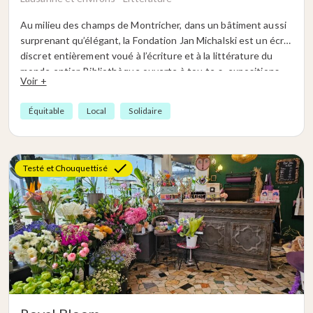
Au milieu des champs de Montricher, dans un bâtiment aussi
surprenant qu’élégant, la Fondation Jan Michalski est un écrin
discret entièrement voué à l’écriture et à la littérature du
monde entier. Bibliothèque ouverte à tou·te·s, expositions,
Voir +
événements, résidences d’écrivain·e·s, prix littéraire
international, café : le lieu se déploie avec une intelligence et
Équitable
Local
Solidaire
une générosité qui forcent l’admiration. On vient pour une
expo, on reste pour les livres, on repart avec l’envie
impérieuse de revenir.
L’architecture du bâtiment vaut à elle seule le déplacement,
Testé et Chouquettisé
perchée dans la nature vaudoise comme une parenthèse
enchantée. Un de ces endroits que l’on a envie de garder
jalousement pour soi, mais que la conscience Chouquette
nous enjoint malgré tout de partager.