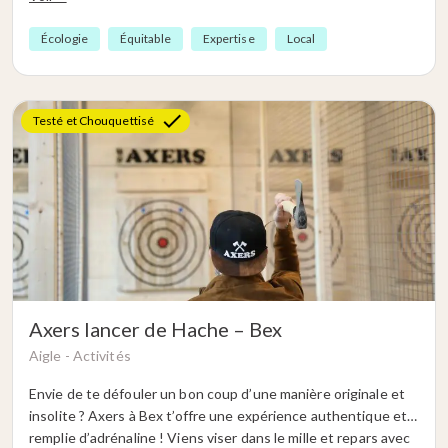
monde y arrive et en toute sécurité, parole de Chouquette !
Seul·e ou en groupe, sur 1h ou plus, tu participes à une série
Écologie
Équitable
Expertise
Local
de mini-jeux avec des objectifs différents pour chacun. Un
bar et d’autres jeux sont à disposition, histoire de compléter
cette expérience excitante et authentique ! Et décuple le
plaisir en pratiquant aussi à
Axers Bex
.
Testé et Chouquettisé
Axers lancer de Hache – Bex
Aigle -
Activités
Envie de te défouler un bon coup d’une manière originale et
insolite ? Axers à Bex t’offre une expérience authentique et
remplie d’adrénaline ! Viens viser dans le mille et repars avec