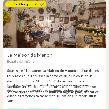
Testé et Chouquettisé
La Maison de Manon
Beauté & hygiène
Sous-gare à Lausanne,
La Maison de Manon
est l’un de ces
lieux rares où tu pousses la porte et où, d’un coup, tout
devient plus doux. Manon rêvait de recréer du lien, de
Ici, chaque objet a une histoire. Les tasses anciennes
fabriquer un endroit où l’on respire, où l’on flâne, où l’on se
deviennent des bougies parfumées coulées à la main, et
sent accueilli. Résultat : un
mini cottage anglais
, délicat et
quand tu ramènes ta tasse vide, tu obtiens un rabais sur la
chaleureux, rempli de trésors upcyclés, chinés ou façonnés
Voir +
suivante. Les créations sont toutes uniques, poétiques,
par une vingtaine d’artisanes et artisans locaux avec qui elle
choisies avec soin pour accompagner un moment, une
collabore.