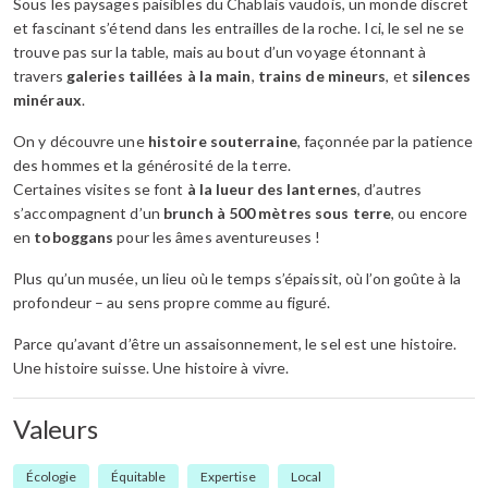
Sous les paysages paisibles du Chablais vaudois, un monde discret
et fascinant s’étend dans les entrailles de la roche. Ici, le sel ne se
trouve pas sur la table, mais au bout d’un voyage étonnant à
travers
galeries taillées à la main
,
trains de mineurs
, et
silences
minéraux
.
On y découvre une
histoire souterraine
, façonnée par la patience
des hommes et la générosité de la terre.
Certaines visites se font
à la lueur des lanternes
, d’autres
s’accompagnent d’un
brunch à 500 mètres sous terre
, ou encore
en
toboggans
pour les âmes aventureuses !
Plus qu’un musée, un lieu où le temps s’épaissit, où l’on goûte à la
profondeur – au sens propre comme au figuré.
Parce qu’avant d’être un assaisonnement, le sel est une histoire.
Une histoire suisse. Une histoire à vivre.
Valeurs
Écologie
Équitable
Expertise
Local