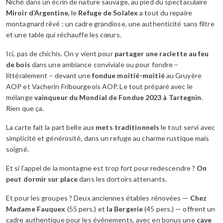
Niché dans un écrin de nature sauvage, au pied du spectaculaire
Miroir d’Argentine
, le
Refuge de Solalex
a tout du repaire
montagnard rêvé : un cadre grandiose, une authenticité sans filtre
et une table qui réchauffe les cœurs.
Ici, pas de chichis. On y vient pour
partager une raclette au feu
de bois
dans une ambiance conviviale ou pour fondre –
littéralement – devant une
fondue moitié-moitié
au Gruyère
AOP et Vacherin Fribourgeois AOP. Le tout préparé avec le
mélange
vainqueur du Mondial de Fondue 2023 à Tartegnin
.
Rien que ça.
La carte fait la part belle aux
mets traditionnels
le tout servi avec
simplicité et générosité, dans un refuge au charme rustique mais
soigné.
Et si l’appel de la montagne est trop fort pour redescendre ?
On
peut dormir sur place
dans les dortoirs attenants.
Et pour les groupes ? Deux anciennes étables rénovées —
Chez
Madame Fauquex
(55 pers.) et
la Bergerie
(45 pers.) — offrent un
cadre authentique pour les événements, avec en bonus une
cave