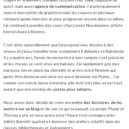
sport, mais aussi
agence de communication
. J’ai principalement
exercé mon métier de graphiste mais les crayons et pinceaux
n’étaient jamais bien loin et pour progresser encore dans ce milieu,
j’ai continué à prendre des cours chez Lorenz Nussbaumer, artiste
bernois basé à Renens.
C’est donc naturellement que j’ai proposé mes dessins à des
revues et j’ai pu travailler avec notamment Edelweiss et Babybook.
Il y a quatre ans, l’envie de me mettre à mon compte s’est précisée
et les choses se sont vites enchaînées. J’ai rapidement pris mes
marques, mis en place ma clientèle et ai rencontré Noémie qui,
après être devenue une amie est aussi devenue ma Plume… Car
comme son nom le laisse entendre, elle écrit très bien et est tout
autant que moi mordue de
contes pour enfants
.
Nous avons donc décidé de créer ensemble
des histoires, de les
mettre sur un blog
et de voir ce qui se passait. Le projet
Plume et
Pinceau
a pris et nous avons pour l’heure trois ouvrages auto-
édités (bientôt quatre) et donnons des ateliers créatifs dans les
classes, bibliothèques et événements.