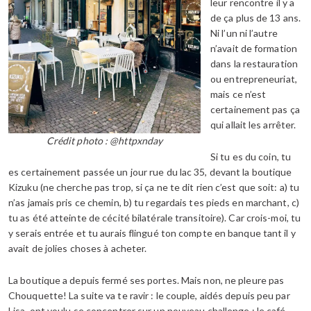
leur rencontre il y a
de ça plus de 13 ans.
Ni l’un ni l’autre
n’avait de formation
dans la restauration
ou entrepreneuriat,
mais ce n’est
certainement pas ça
qui allait les arrêter.
Crédit photo : @httpxnday
Si tu es du coin, tu
es certainement passée un jour rue du lac 35, devant la boutique
Kizuku (ne cherche pas trop, si ça ne te dit rien c’est que soit: a) tu
n’as jamais pris ce chemin, b) tu regardais tes pieds en marchant, c)
tu as été atteinte de cécité bilatérale transitoire). Car crois-moi, tu
y serais entrée et tu aurais flingué ton compte en banque tant il y
avait de jolies choses à acheter.
La boutique a depuis fermé ses portes. Mais non, ne pleure pas
Chouquette! La suite va te ravir : le couple, aidés depuis peu par
Lisa, ont voulu se concentrer sur un nouveau challenge : le café-