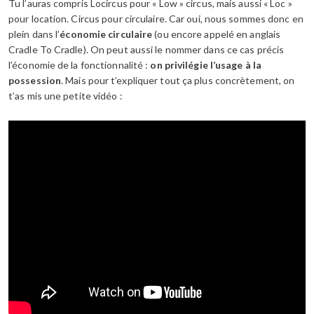
Tu l’auras compris Locircus pour « Low » circus, mais aussi « Loc »
pour location. Circus pour circulaire. Car oui, nous sommes donc en
plein dans l’
économie circulaire
(ou encore appelé en anglais
Cradle To Cradle). On peut aussi le nommer dans ce cas précis
l’économie de la fonctionnalité :
on privilégie l’usage à la
possession
. Mais pour t’expliquer tout ça plus concrètement, on
t’as mis une petite vidéo :