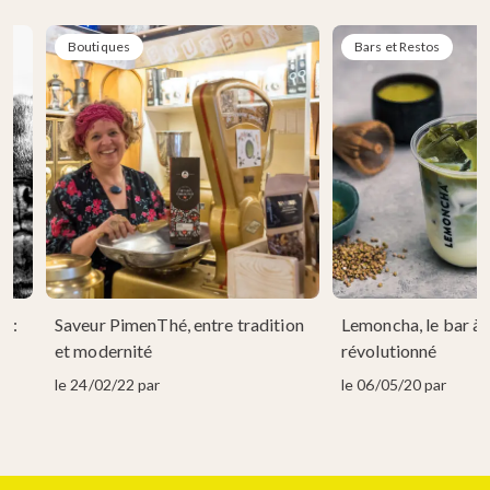
Boutiques
Bars et Restos
2 :
Saveur PimenThé, entre tradition
Lemoncha, le bar à 
!
et modernité
révolutionné
le 24/02/22 par
le 06/05/20 par