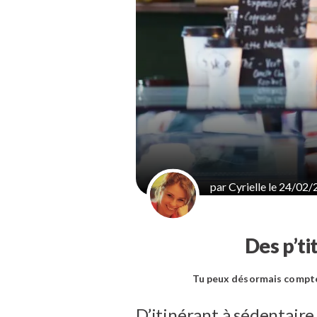
par Cyrielle le 24/02/
Des p’ti
Tu peux désormais compter 
D’itinérant à sédentaire