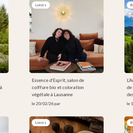
Loisirs
B
Essence d’Esprit, salon de
L’A
à
coiffure bio et coloration
de
végétale à Lausanne
de
le 20/02/26 par
le 
Loisirs
B