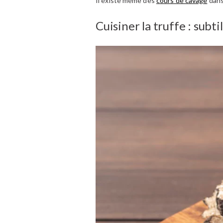
Il existe même des
cours de cavage
dans
Cuisiner la truffe : subt