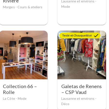
Rivière
Lausanne et environs -
Mode
Morges -
Cours & ateliers
Testé et Chouquettisé
Collection 66 –
Galetas de Renens
Rolle
– CSP Vaud
La Côte -
Mode
Lausanne et environs -
Déco