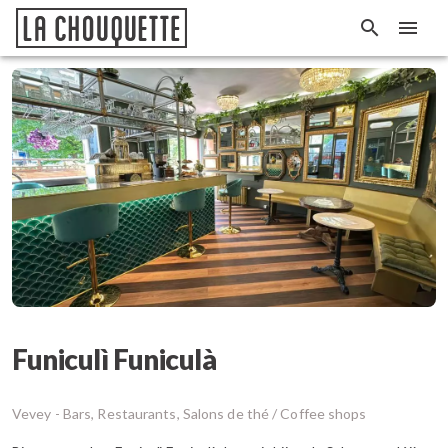
Funiculì Funiculà
Vevey -
Bars, Restaurants, Salons de thé / Coffee shops