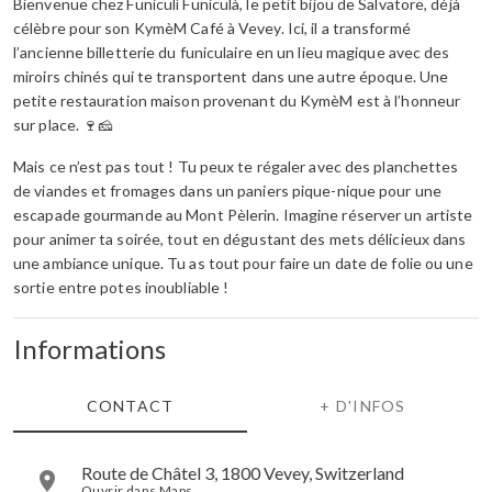
Bienvenue chez Funiculì Funiculà, le petit bijou de Salvatore, déjà
célèbre pour son KymèM Café à Vevey. Ici, il a transformé
l’ancienne billetterie du funiculaire en un lieu magique avec des
miroirs chinés qui te transportent dans une autre époque. Une
petite restauration maison provenant du KymèM est à l’honneur
sur place. 🍷🧀
Mais ce n’est pas tout ! Tu peux te régaler avec des planchettes
de viandes et fromages dans un paniers pique-nique pour une
escapade gourmande au Mont Pèlerin. Imagine réserver un artiste
pour animer ta soirée, tout en dégustant des mets délicieux dans
une ambiance unique. Tu as tout pour faire un date de folie ou une
sortie entre potes inoubliable !
Informations
CONTACT
+ D'INFOS
Route de Châtel 3, 1800 Vevey, Switzerland
Ouvrir dans Maps