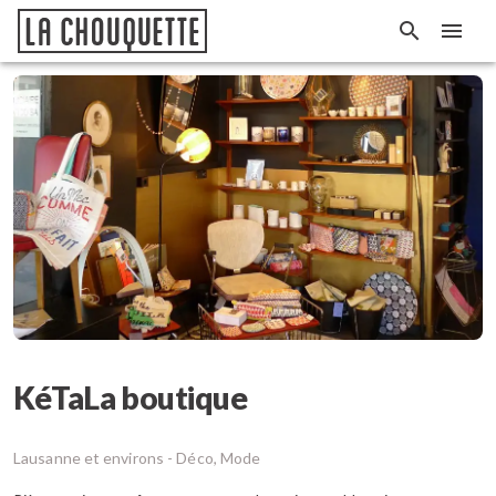
KéTaLa boutique
Lausanne et environs -
Déco, Mode