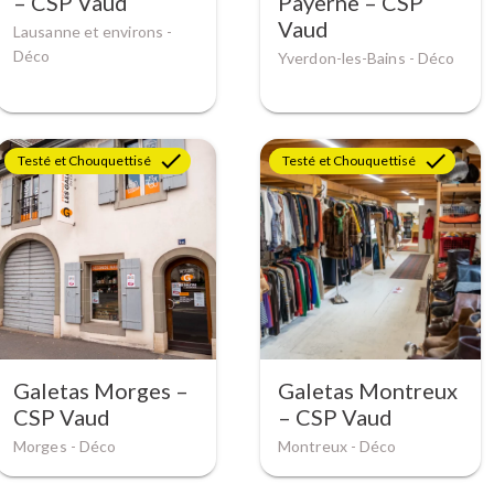
– CSP Vaud
Payerne – CSP
Vaud
Lausanne et environs -
Déco
Yverdon-les-Bains -
Déco
Testé et Chouquettisé
Testé et Chouquettisé
Galetas Morges –
Galetas Montreux
CSP Vaud
– CSP Vaud
Morges -
Déco
Montreux -
Déco