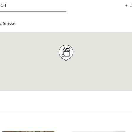
ACT
+ 
, Suisse