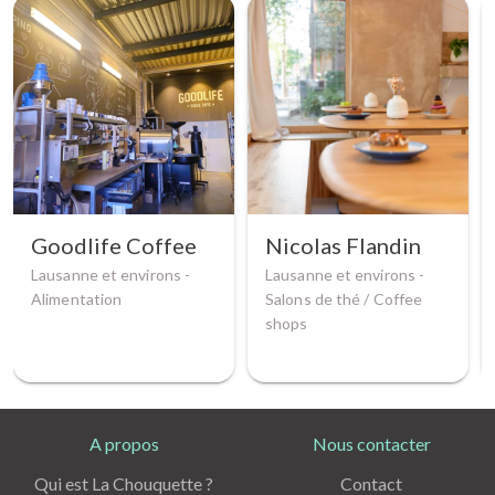
Goodlife Coffee
Nicolas Flandin
Lausanne et environs -
Lausanne et environs -
Alimentation
Salons de thé / Coffee
shops
A propos
Nous contacter
Qui est La Chouquette ?
Contact