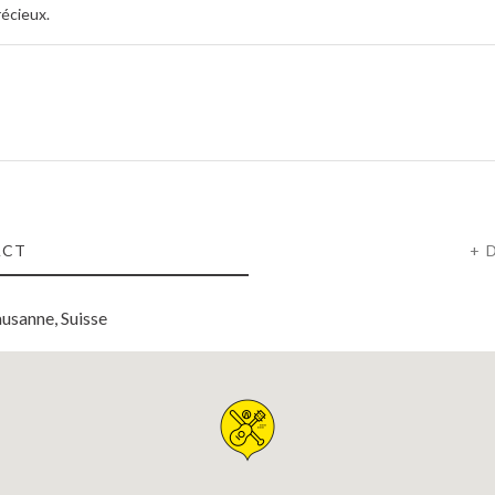
écieux.
ACT
+ 
usanne, Suisse