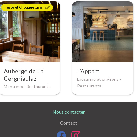
Testé et Chouquettisé
Auberge de La
L’Appart
Cergniaulaz
Lausanne et environs -
Restaurants
Montreux -
Restaurants
Nous contacter
Contact