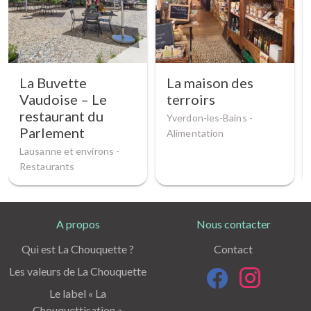
La Buvette
La maison des
Vaudoise – Le
terroirs
restaurant du
Yverdon-les-Bains -
Parlement
Alimentation
Lausanne et environs -
Restaurants
A propos
Nous contacter
Qui est La Chouquette ?
Contact
Les valeurs de La Chouquette
Le label « La
Chouquettisation »