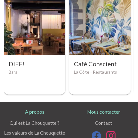
DIFF!
Café Conscient
Bars
La Côte -
Restaurants
A propos
Nous contacter
Qui est La Chouquette ?
Contact
Les valeurs de La Chouquette