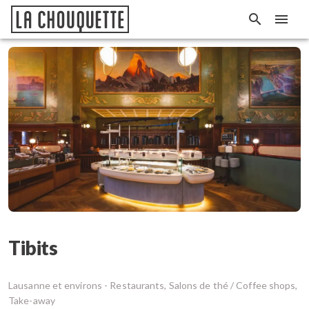
Tibits
Lausanne et environs -
Restaurants, Salons de thé / Coffee shops,
Take-away