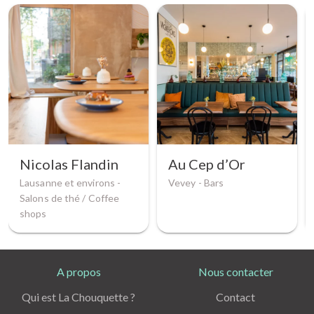
Nicolas Flandin
Au Cep d’Or
Lausanne et environs -
Vevey -
Bars
Salons de thé / Coffee
shops
A propos
Nous contacter
Qui est La Chouquette ?
Contact