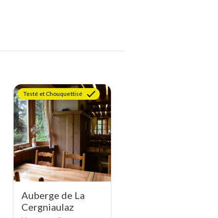
Testé et Chouquettisé
Auberge de La
Cergniaulaz